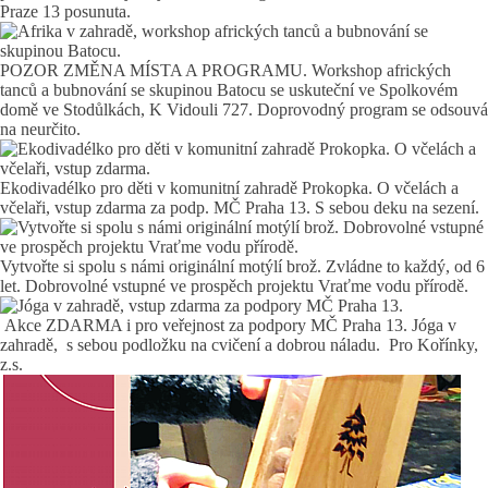
Praze 13 posunuta.
POZOR ZMĚNA MÍSTA A PROGRAMU. Workshop afrických
tanců a bubnování se skupinou Batocu se uskuteční ve Spolkovém
domě ve Stodůlkách, K Vidouli 727. Doprovodný program se odsouvá
na neurčito.
Ekodivadélko pro děti v komunitní zahradě Prokopka. O včelách a
včelaři, vstup zdarma za podp. MČ Praha 13. S sebou deku na sezení.
Vytvořte si spolu s námi originální motýlí brož. Zvládne to každý, od 6
let. Dobrovolné vstupné ve prospěch projektu Vraťme vodu přírodě.
Akce ZDARMA i pro veřejnost za podpory MČ Praha 13. Jóga v
zahradě, s sebou podložku na cvičení a dobrou náladu. Pro Kořínky,
z.s.