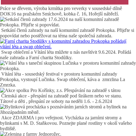
Práce se dřevem, výroba krmítka pro veverky v sousedské dílně
DOK16 na pražském Smíchově, kobka č. 16, Hořejší nábřeží.
Setkání členů zahrady na naší komunitní zahradě Prokopka. Přijďte si
popovídat nebo postěžovat na téma naše společná zahrada.
Swap oblečení a Vítání léta můžete u nás navštívit 9.6.2024. Pořádá
naše zahrada a Farní charita Stodůlky.
Vítání léta - sousedský festival v prostoru komunitní zahrady
Prokopka, vystoupí Lučinka. Swap oblečení, káva a zmrzlina La
Zmrzka.
Členská akce - přespání na zahradě pod širákem nebo ve stanu.
Tátové a děti , přespání ze soboty na neděli 1.6. - 2.6.2024
Akce ZDARMA i pro veřejnost. Vycházka za jarními stromy a
bylinkami s M. D. Staňkovou. Poznejte plané rostliny v okolí vašeho
bydliště.